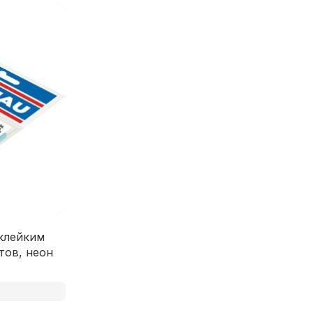
 клейким
тов, неон