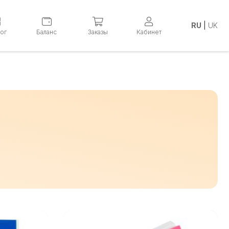
RU
|
UK
лог
Баланс
Заказы
Кабинет